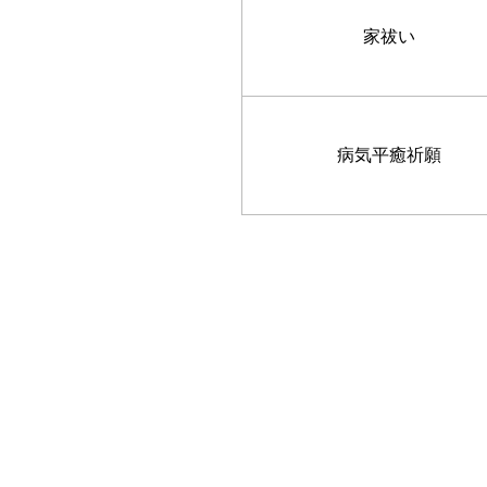
家祓い
病気平癒祈願