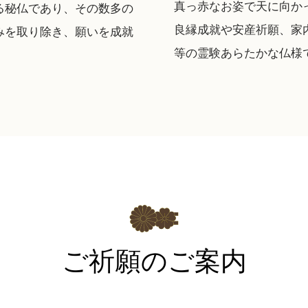
真っ赤なお姿で天に向か
る秘仏であり、その数多の
良縁成就や安産祈願、家
みを取り除き、願いを成就
等の霊験あらたかな仏様
。
ご祈願のご案内