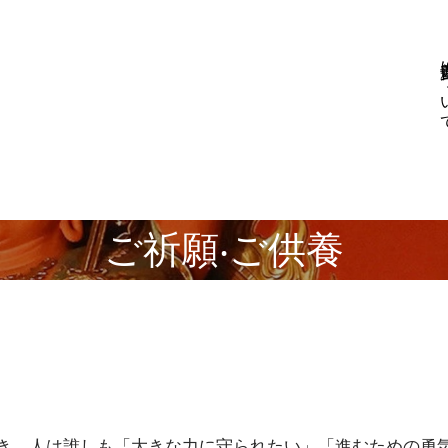
普慶寺
ご祈願‧ご供養
き、人は誰しも「大きな力に守られたい」「進むための勇