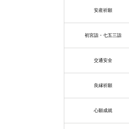
安産祈願
初宮詣・七五三詣
交通安全
良縁祈願
心願成就