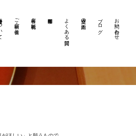
について
ご祈願・ご供養
各種ご祈願札
よくある質問
交通の案内
ブログ
お問い合わせ
気がほしい」と願うもので